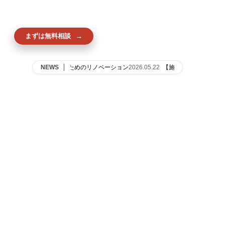
Everyone Smile House
まずは無料相談
施工事例を見る
3
【施工事例】介護のためのリノベーション
2026.05.22
【施工事例】キッチンに
NEWS