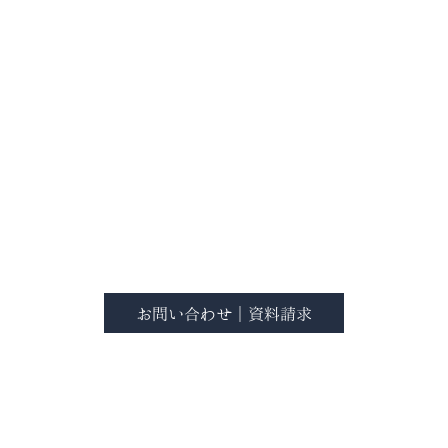
その想いから、私たちはできる限り直接お会いして、お話
を重ねながら家づくりの方向性を一緒に考えていくことを
大切にしています。
お客様の夢をカタチにするために、各専門スタッフが土地
探しから設計、施工、アフターメンテナンスまでトータル
サポートいたします。
まずは、わからないこと・気になることを気軽に話してい
ただくことからで大丈夫です。
どうぞお気軽にご相談ください。
お問い合わせ｜資料請求