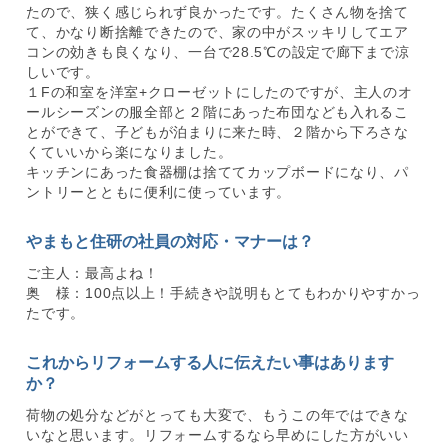
たので、狭く感じられず良かったです。たくさん物を捨て
て、かなり断捨離できたので、家の中がスッキリしてエア
コンの効きも良くなり、一台で28.5℃の設定で廊下まで涼
しいです。
１Fの和室を洋室+クローゼットにしたのですが、主人のオ
ールシーズンの服全部と２階にあった布団なども入れるこ
とができて、子どもが泊まりに来た時、２階から下ろさな
くていいから楽になりました。
キッチンにあった食器棚は捨ててカップボードになり、パ
ントリーとともに便利に使っています。
やまもと住研の社員の対応・マナーは？
ご主人：最高よね！
奥 様：100点以上！手続きや説明もとてもわかりやすかっ
たです。
これからリフォームする人に伝えたい事はあります
か？
荷物の処分などがとっても大変で、もうこの年ではできな
いなと思います。リフォームするなら早めにした方がいい