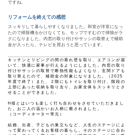
ですね。
リフォームを終えての感想
スッキリして暮らしやすくなりました。和室が洋室になっ
たので掃除機をかけなくても、モップですむので掃除がラ
クになりました。内窓の取り付けやサッシの取替えで補助
金が入ったら、テレビを買おうと思っています。
キッチンとリビングの間の垂れ壁を取り、エアコンが届
いて、快適に家事が行えるようにしました。内窓の取り
付けやサッシの取替で断熱性能もよくなり、玄関ドアも
取り替えたので、補助金の対象になりました。（2025
年度で終了）また、２階にもトイレを取り付け、階段の
上部にあった収納を取り去り、お家全体をスッキリとさ
せることができました。
H様とはいつも楽しく打ち合わせをさせていただきまし
た。お二人の温かいお人柄に癒されました。
（コーディネーター寄元）
結婚、出産、子どもの巣立ちなど、人生のステージによ
って変わってくるお客様の暮らし。そのステージに合わ