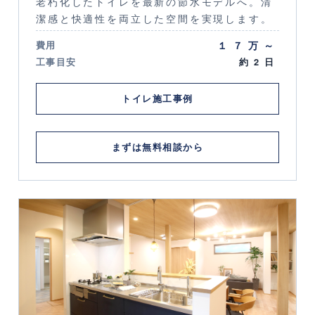
老朽化したトイレを最新の節水モデルへ。清
潔感と快適性を両立した空間を実現します。
１７万～
費用
工事目安
約2日
トイレ施工事例
まずは無料相談から