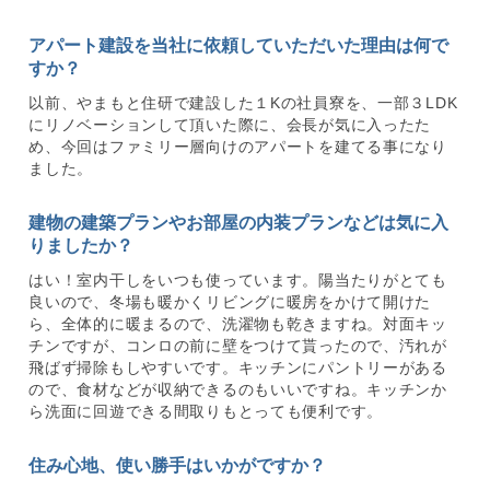
アパート建設を当社に依頼していただいた理由は何で
すか？
以前、やまもと住研で建設した１Kの社員寮を、一部３LDK
にリノベーションして頂いた際に、会長が気に入ったた
め、今回はファミリー層向けのアパートを建てる事になり
ました。
建物の建築プランやお部屋の内装プランなどは気に入
りましたか？
はい！室内干しをいつも使っています。陽当たりがとても
良いので、冬場も暖かくリビングに暖房をかけて開けた
ら、全体的に暖まるので、洗濯物も乾きますね。対面キッ
チンですが、コンロの前に壁をつけて貰ったので、汚れが
飛ばず掃除もしやすいです。キッチンにパントリーがある
ので、食材などが収納できるのもいいですね。キッチンか
ら洗面に回遊できる間取りもとっても便利です。
住み心地、使い勝手はいかがですか？