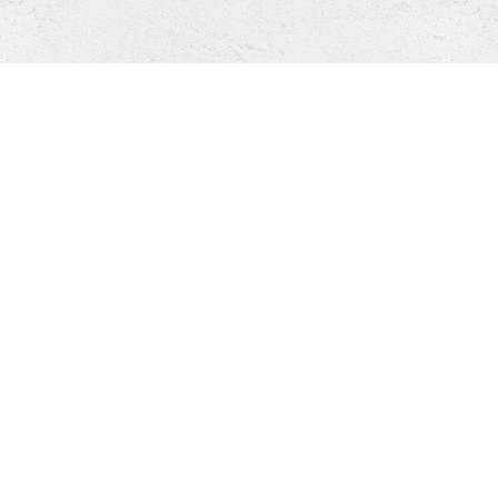
やまもと住研の想い
1930年の創業以来、呉市・江田島市の皆様の理想の住ま
いを追求して参りました。
お客様一人ひとりとのご縁を大切にしたい——
その想いから、私たちはできる限り直接お会いし、
お話を重ねながら家づくりの方向性を一緒に考えていくこ
とを大切にしています。
お客様の夢をカタチにするために、
各専門スタッフが土地探しから設計・施工、アフターメン
テナンスまで、