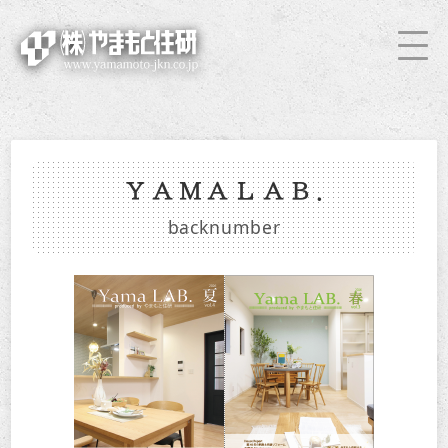
ＹＡＭＡＬＡＢ.
backnumber